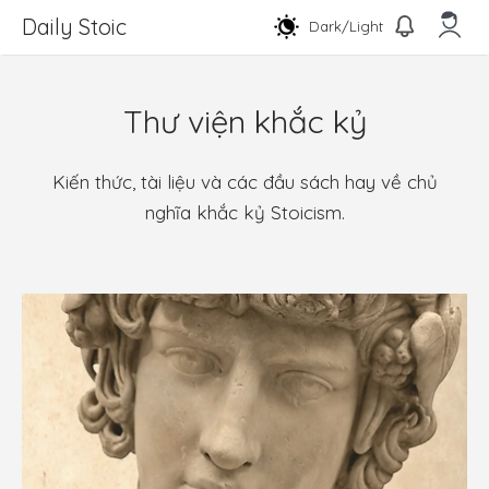
Chuyển
Daily Stoic
Dark/Light
đến
nội
Men
dung
Thư viện khắc kỷ
Kiến thức, tài liệu và các đầu sách hay về chủ
nghĩa khắc kỷ Stoicism.