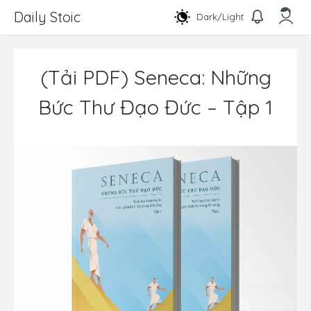
Chuyển
Daily Stoic
Dark/Light
đến
nội
Men
dung
(Tải PDF) Seneca: Những
Bức Thư Đạo Đức – Tập 1