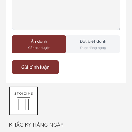
Ẩn danh
Đặt biệt danh
Cần xét duyệt
Được đăng ngay
KHẮC KỶ HẰNG NGÀY