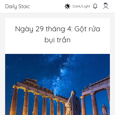
Chuyển
Daily Stoic
Dark/Light
đến
nội
Men
dung
Ngày 29 tháng 4: Gột rửa
bụi trần