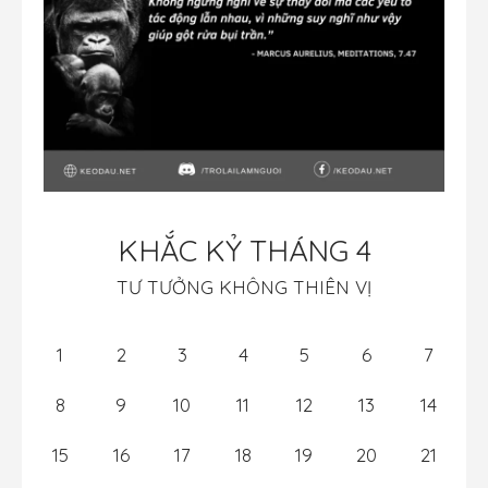
KHẮC KỶ THÁNG 4
TƯ TƯỞNG KHÔNG THIÊN VỊ
1
2
3
4
5
6
7
8
9
10
11
12
13
14
15
16
17
18
19
20
21