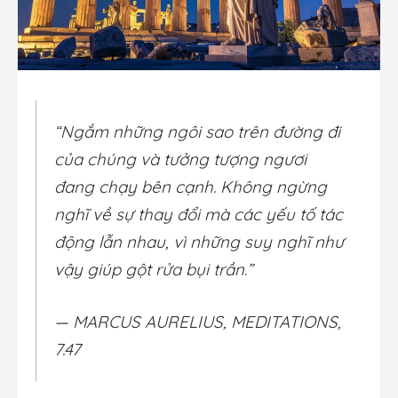
“Ngắm những ngôi sao trên đường đi
của chúng và tưởng tượng ngươi
đang chạy bên cạnh. Không ngừng
nghĩ về sự thay đổi mà các yếu tố tác
động lẫn nhau, vì những suy nghĩ như
vậy giúp gột rửa bụi trần.”
— MARCUS AURELIUS, MEDITATIONS,
7.47