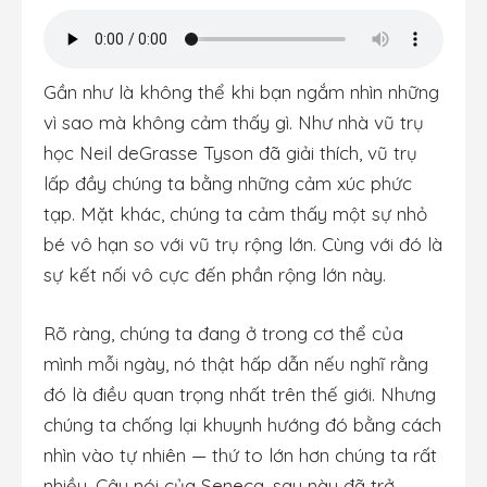
Gần như là không thể khi bạn ngắm nhìn những
vì sao mà không cảm thấy gì. Như nhà vũ trụ
học Neil deGrasse Tyson đã giải thích, vũ trụ
lấp đầy chúng ta bằng những cảm xúc phức
tạp. Mặt khác, chúng ta cảm thấy một sự nhỏ
bé vô hạn so với vũ trụ rộng lớn. Cùng với đó là
sự kết nối vô cực đến phần rộng lớn này.
Rõ ràng, chúng ta đang ở trong cơ thể của
mình mỗi ngày, nó thật hấp dẫn nếu nghĩ rằng
đó là điều quan trọng nhất trên thế giới. Nhưng
chúng ta chống lại khuynh hướng đó bằng cách
nhìn vào tự nhiên — thứ to lớn hơn chúng ta rất
nhiều. Câu nói của Seneca, sau này đã trở