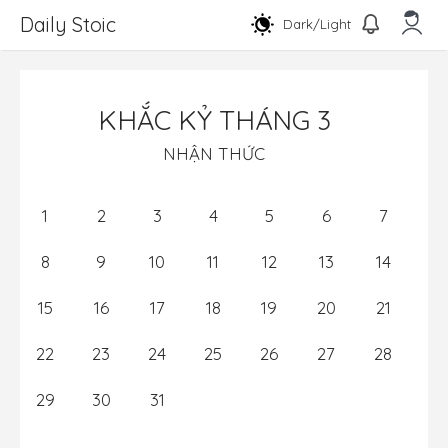
Chuyển
Daily Stoic
Dark/Light
đến
nội
Men
dung
KHẮC KỶ THÁNG 3
NHẬN THỨC
1
2
3
4
5
6
7
8
9
10
11
12
13
14
15
16
17
18
19
20
21
22
23
24
25
26
27
28
29
30
31