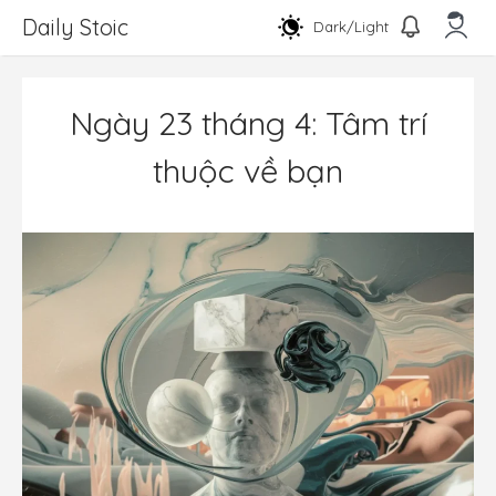
Chuyển
Daily Stoic
Dark/Light
đến
nội
Men
dung
Ngày 23 tháng 4: Tâm trí
thuộc về bạn