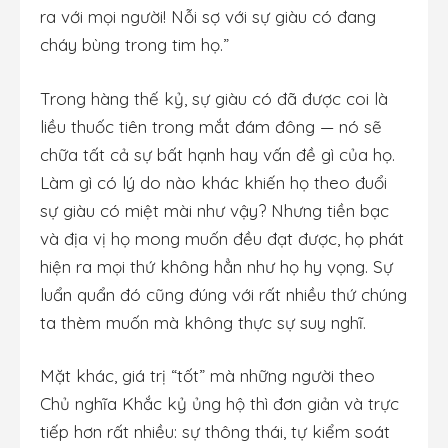
ra với mọi người! Nỗi sợ với sự giàu có đang
cháy bùng trong tim họ.”
Trong hàng thế kỷ, sự giàu có đã được coi là
liều thuốc tiên trong mắt đám đông — nó sẽ
chữa tất cả sự bất hạnh hay vấn đề gì của họ.
Làm gì có lý do nào khác khiến họ theo đuổi
sự giàu có miệt mài như vậy? Nhưng tiền bạc
và địa vị họ mong muốn đều đạt được, họ phát
hiện ra mọi thứ không hẳn như họ hy vọng. Sự
luẩn quẩn đó cũng đúng với rất nhiều thứ chúng
ta thèm muốn mà không thực sự suy nghĩ.
Mặt khác, giá trị “tốt” mà những người theo
Chủ nghĩa Khắc kỷ ủng hộ thì đơn giản và trực
tiếp hơn rất nhiều: sự thông thái, tự kiểm soát