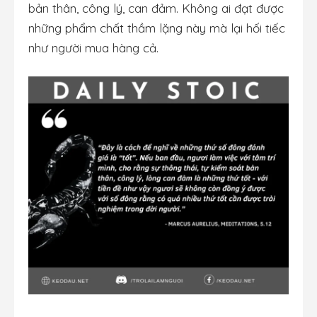
bản thân, công lý, can đảm. Không ai đạt được
những phẩm chất thầm lặng này mà lại hối tiếc
như người mua hàng cả.