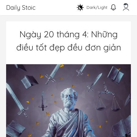
Chuyển
Daily Stoic
Dark/Light
đến
nội
Men
dung
Ngày 20 tháng 4: Những
điều tốt đẹp đều đơn giản