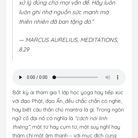
xử lý đúng cho mọi vấn đề. Hãy luôn
luôn ghi nhớ nguồn sức mạnh mà
thiên nhiên đã ban tặng đó.”
— MARCUS AURELIUS, MEDITATIONS,
8.29
Bất kỳ ai tham gia 1 lớp học yoga hay tiếp xúc
với đạo Phật, đạo Ấn, đều chắc chắn có nghe,
hay biết câu thần chú mantra là gì. Trong ngôn
ngữ cổ đại nó có nghĩa là
“cách nói linh
thiêng”
, một từ hay cụm từ, một suy nghĩ hay
thậm chí một âm thanh – với mục đích cung