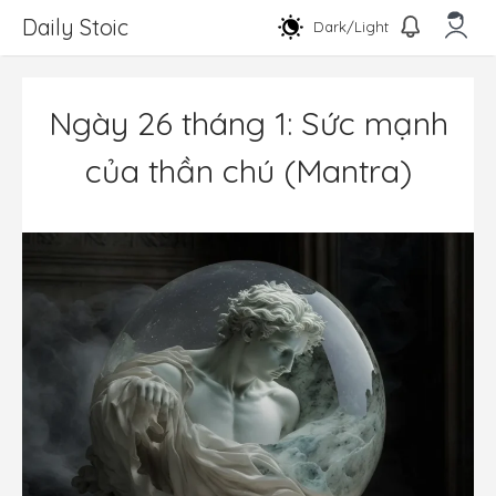
Chuyển
Daily Stoic
Dark/Light
đến
nội
Men
dung
Ngày 26 tháng 1: Sức mạnh
của thần chú (Mantra)