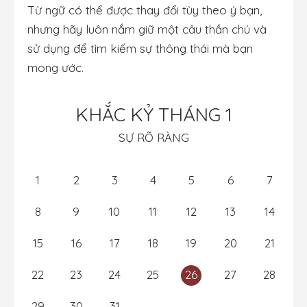
Từ ngữ có thể được thay đổi tùy theo ý bạn,
nhưng hãy luôn nắm giữ một câu thần chú và
sử dụng để tìm kiếm sự thông thái mà bạn
mong ước.
KHẮC KỶ THÁNG 1
SỰ RÕ RÀNG
1
2
3
4
5
6
7
8
9
10
11
12
13
14
15
16
17
18
19
20
21
22
23
24
25
26
27
28
29
30
31