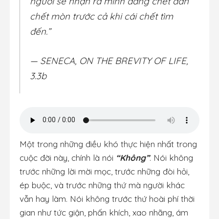
ngươi sẽ nhận ra mình đang chết dần
chết mòn trước cả khi cái chết tìm
đến.”
— SENECA, ON THE BREVITY OF LIFE,
3.3b
Một trong những điều khó thực hiện nhất trong
cuộc đời này, chính là nói
“Không”
. Nói không
trước những lời mời mọc, trước những đòi hỏi,
ép buộc, và trước những thứ mà người khác
vẫn hay làm. Nói không trước thứ hoài phí thời
gian như tức giận, phấn khích, xao nhãng, ám