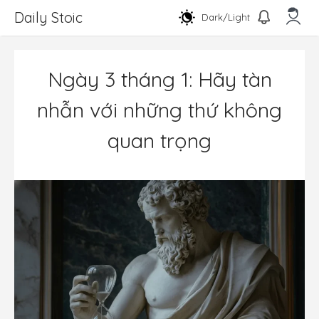
Chuyển
Daily Stoic
Dark/Light
đến
nội
Men
dung
Ngày 3 tháng 1: Hãy tàn
nhẫn với những thứ không
quan trọng