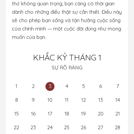
thứ không quan trọng, bạn càng có thời gian
dành cho những điều thật sự cần thiết. Điều này
sẽ cho phép bạn sống và tận hưởng cuộc sống
của chính mình — một cuộc đời đúng như mong
muốn của bạn.
KHẮC KỶ THÁNG 1
SỰ RÕ RÀNG
1
2
3
4
5
6
7
8
9
10
11
12
13
14
15
16
17
18
19
20
21
22
23
24
25
26
27
28