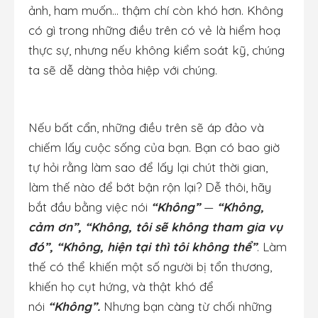
ảnh, ham muốn… thậm chí còn khó hơn. Không
có gì trong những điều trên có vẻ là hiểm hoạ
thực sự, nhưng nếu không kiểm soát kỹ, chúng
ta sẽ dễ dàng thỏa hiệp với chúng.
Nếu bất cẩn, những điều trên sẽ áp đảo và
chiếm lấy cuộc sống của bạn. Bạn có bao giờ
tự hỏi rằng làm sao để lấy lại chút thời gian,
làm thế nào để bớt bận rộn lại? Dễ thôi, hãy
bắt đầu bằng việc nói
“Không”
—
“Không,
cảm ơn”, “Không, tôi sẽ không tham gia vụ
đó”, “Không, hiện tại thì tôi không thể”
. Làm
thế có thể khiến một số người bị tổn thương,
khiến họ cụt hứng, và thật khó để
nói
“Không”.
Nhưng bạn càng từ chối những