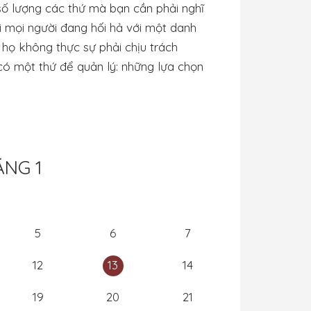
 số lượng các thứ mà bạn cần phải nghĩ
i mọi người đang hối hả với một danh
họ không thực sự phải chịu trách
có một thứ để quản lý: những lựa chọn
NG 1
5
6
7
12
13
14
19
20
21