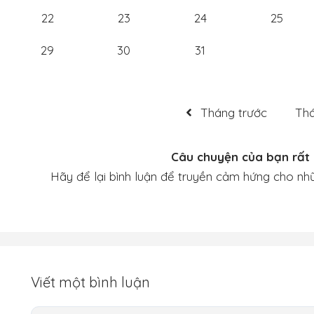
22
23
24
25
29
30
31
Tháng trước
Th
Câu chuyện của bạn rất 
Hãy để lại bình luận để truyền cảm hứng cho nh
Viết một bình luận