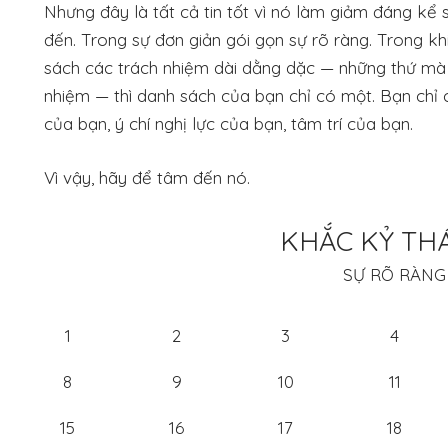
Nhưng đây là tất cả tin tốt vì nó làm giảm đáng kể
đến. Trong sự đơn giản gói gọn sự rõ ràng. Trong kh
sách các trách nhiệm dài dằng dặc — những thứ mà 
nhiệm — thì danh sách của bạn chỉ có một. Bạn chỉ 
của bạn, ý chí nghị lực của bạn, tâm trí của bạn.
Vì vậy, hãy để tâm đến nó.
KHẮC KỶ THÁ
SỰ RÕ RÀNG
1
2
3
4
8
9
10
11
15
16
17
18