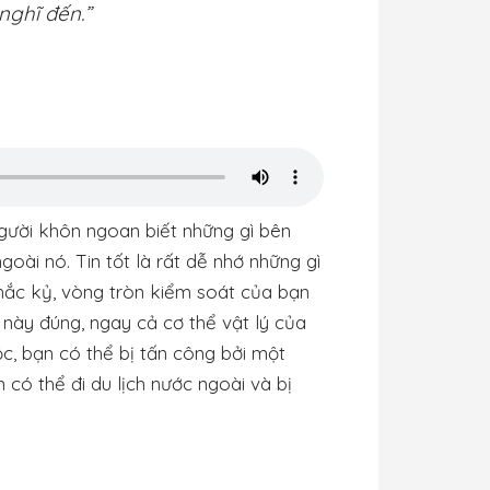
nghĩ đến.”
người khôn ngoan biết những gì bên
oài nó. Tin tốt là rất dễ nhớ những gì
hắc kỷ, vòng tròn kiểm soát của bạn
này đúng, ngay cả cơ thể vật lý của
c, bạn có thể bị tấn công bởi một
 có thể đi du lịch nước ngoài và bị