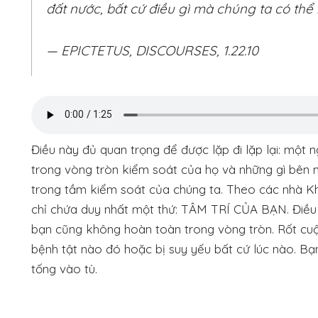
đất nước, bất cứ điều gì mà chúng ta có thể 
— EPICTETUS, DISCOURSES, 1.22.10
Điều này đủ quan trọng để được lặp đi lặp lại: một 
trong vòng tròn kiểm soát của họ và những gì bên ng
trong tầm kiểm soát của chúng ta. Theo các nhà K
chỉ chứa duy nhất một thứ: TÂM TRÍ CỦA BẠN. Điều 
bạn cũng không hoàn toàn trong vòng tròn. Rốt cuộ
bệnh tật nào đó hoặc bị suy yếu bất cứ lúc nào. Bạn
tống vào tù.