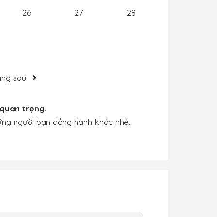
26
27
28
áng sau
quan trọng.
ững người bạn đồng hành khác nhé.