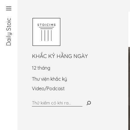
Chuyển
đến
nội
Daily Stoic
dung
KHẮC KỶ HẰNG NGÀY
12 tháng
Thư viện khắc kỷ
Video/Podcast
Tìm
kiếm