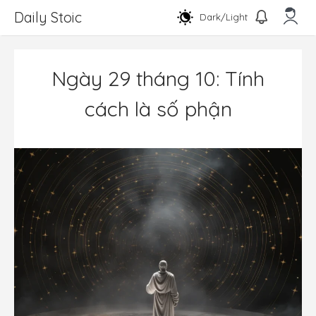
Chuyển
Daily Stoic
Dark/Light
đến
nội
Men
dung
Ngày 29 tháng 10: Tính
cách là số phận