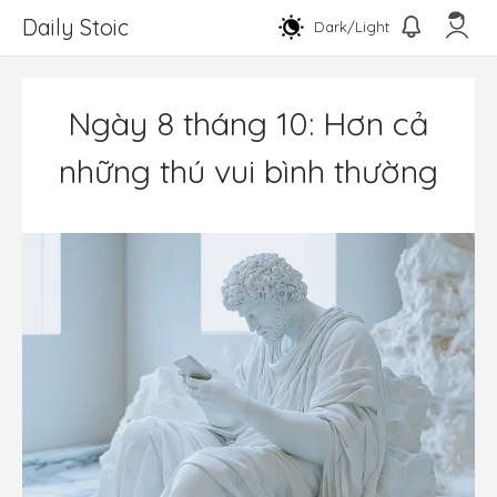
Chuyển
Daily Stoic
Dark/Light
đến
nội
Men
dung
Ngày 8 tháng 10: Hơn cả
những thú vui bình thường