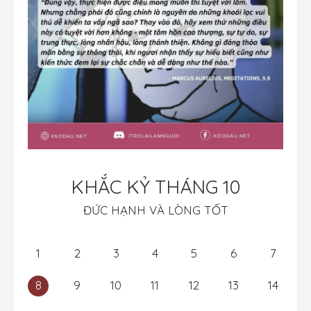
KHẮC KỶ THÁNG 10
ĐỨC HẠNH VÀ LÒNG TỐT
1
2
3
4
5
6
7
8
9
10
11
12
13
14