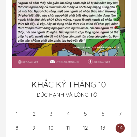
KHẮC KỶ THÁNG 10
ĐỨC HẠNH VÀ LÒNG TỐT
1
2
3
4
5
6
7
8
9
10
11
12
13
14