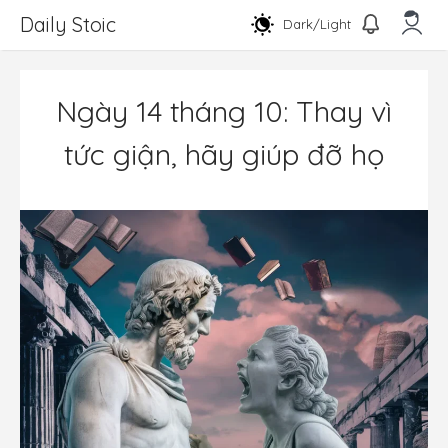
Chuyển
Daily Stoic
Dark/Light
đến
nội
Men
dung
Ngày 14 tháng 10: Thay vì
tức giận, hãy giúp đỡ họ