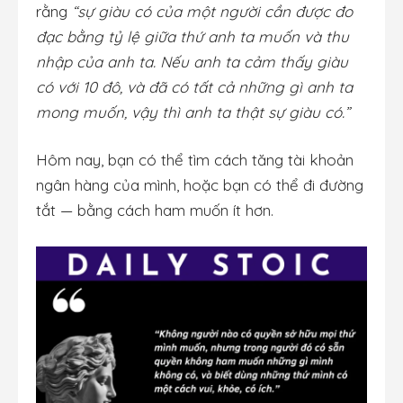
rằng
“sự giàu có của một người cần được đo
đạc bằng tỷ lệ giữa thứ anh ta muốn và thu
nhập của anh ta. Nếu anh ta cảm thấy giàu
có với 10 đô, và đã có tất cả những gì anh ta
mong muốn, vậy thì anh ta thật sự giàu có.”
Hôm nay, bạn có thể tìm cách tăng tài khoản
ngân hàng của mình, hoặc bạn có thể đi đường
tắt — bằng cách ham muốn ít hơn.