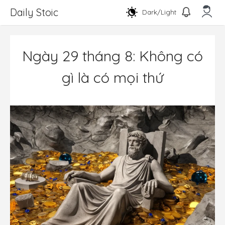
Chuyển
Daily Stoic
Dark/Light
đến
nội
Men
dung
Ngày 29 tháng 8: Không có
gì là có mọi thứ