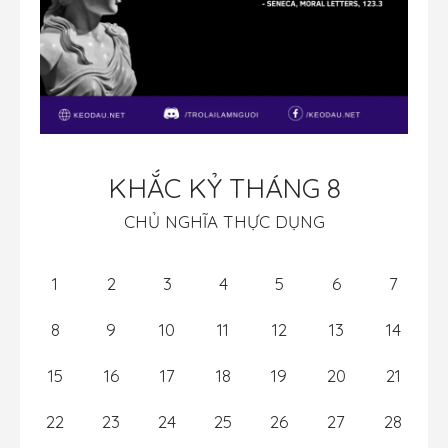
KHẮC KỶ THÁNG 8
CHỦ NGHĨA THỰC DỤNG
1
2
3
4
5
6
7
8
9
10
11
12
13
14
15
16
17
18
19
20
21
22
23
24
25
26
27
28