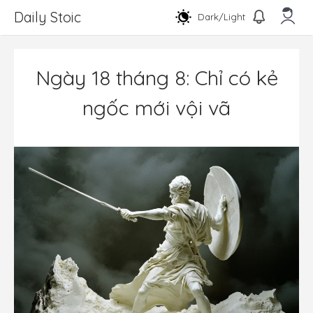
Chuyển
Daily Stoic
Dark/Light
đến
nội
Men
dung
Ngày 18 tháng 8: Chỉ có kẻ
ngốc mới vội vã