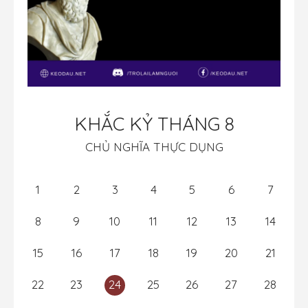
KHẮC KỶ THÁNG 8
CHỦ NGHĨA THỰC DỤNG
1
2
3
4
5
6
7
8
9
10
11
12
13
14
15
16
17
18
19
20
21
22
23
24
25
26
27
28