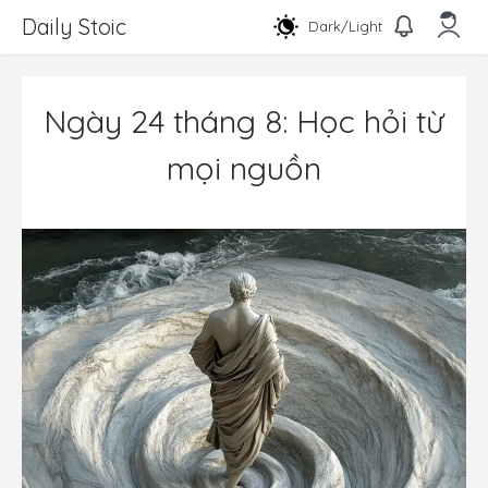
Chuyển
Daily Stoic
Dark/Light
đến
nội
Men
dung
Ngày 24 tháng 8: Học hỏi từ
mọi nguồn