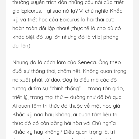
thường xuyên trích dẫn những câu nói của triết
gia Epicurus. Tại sao nó lạ? Vì chủ nghĩa Khắc
kỷ và triết học của Epicurus là hai thái cực
hoàn toàn đối lập nhau! (thực tế là cho dù có
khác biệt đó tuy lớn nhưng đó là vì bị phóng
đại lên)
Nhưng đó là cách làm của Seneca. Ông theo
đuổi sự thông thái, chấm hết. Không quan trọng
nó xuất phát từ đâu. Đây là điều mà các đối
tượng đi tìm sự “chính thống” — trong tôn giáo,
triết lý, trong mọi thứ — dường như đã bỏ qua.
Ai quan tâm tri thức đó thuộc về một học giả
Khắc kỷ nào hay không, ai quan tâm liệu tri
thức đó có cân bằng hài hòa với Chủ nghĩa
Khắc kỷ hay không? Điều quan trọng là, tri