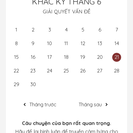
KHẮC KỶ THÁNG 6
GIẢI QUYẾT VẤN ĐỀ
1
2
3
4
5
6
7
8
9
10
11
12
13
14
15
16
17
18
19
20
21
22
23
24
25
26
27
28
29
30
Tháng trước
Tháng sau
Câu chuyện của bạn rất quan trọng.
Hãy để lại bình luận để truyền cảm hứng cho