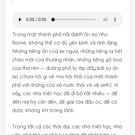
Trong một thành phố nổi danh ồn ào như
Rome, không thể có đủ yên bình và tĩnh lặng.
Những tiếng ồn của xe ngựa, những tiếng la hét
chào mời của thương nhân, những tiếng gõ búa
của thợ rèn — đường phố bị lấp đầy bởi sự ồn
ào (chưa nói gì về mùi hôi thối của một thành
phố với những cửa xả nước thải và vệ sinh). Vì
vậy, các nhà triết học đã đi bộ rất nhiều — để
đến nơi họ cần đến, để giải tỏa đầu óc, để có
được không khí trong lành.
Trong tất cả các thời đại, các nhà triết học, nhà
văn, nhà thơ và nhà tư tưởng đã phát hiện ra