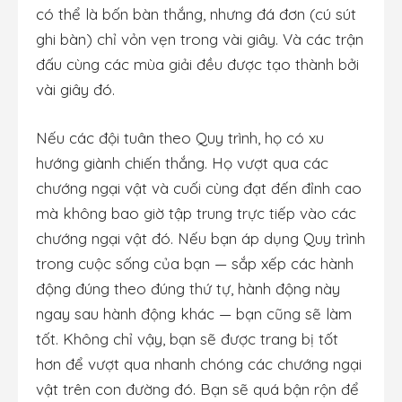
có thể là bốn bàn thắng, nhưng đá đơn (cú sút
ghi bàn) chỉ vỏn vẹn trong vài giây. Và các trận
đấu cùng các mùa giải đều được tạo thành bởi
vài giây đó.
Nếu các đội tuân theo Quy trình, họ có xu
hướng giành chiến thắng. Họ vượt qua các
chướng ngại vật và cuối cùng đạt đến đỉnh cao
mà không bao giờ tập trung trực tiếp vào các
chướng ngại vật đó. Nếu bạn áp dụng Quy trình
trong cuộc sống của bạn — sắp xếp các hành
động đúng theo đúng thứ tự, hành động này
ngay sau hành động khác — bạn cũng sẽ làm
tốt. Không chỉ vậy, bạn sẽ được trang bị tốt
hơn để vượt qua nhanh chóng các chướng ngại
vật trên con đường đó. Bạn sẽ quá bận rộn để