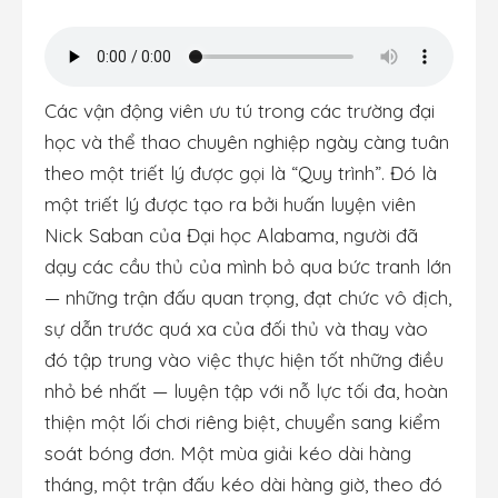
Các vận động viên ưu tú trong các trường đại
học và thể thao chuyên nghiệp ngày càng tuân
theo một triết lý được gọi là “Quy trình”. Đó là
một triết lý được tạo ra bởi huấn luyện viên
Nick Saban của Đại học Alabama, người đã
dạy các cầu thủ của mình bỏ qua bức tranh lớn
— những trận đấu quan trọng, đạt chức vô địch,
sự dẫn trước quá xa của đối thủ và thay vào
đó tập trung vào việc thực hiện tốt những điều
nhỏ bé nhất — luyện tập với nỗ lực tối đa, hoàn
thiện một lối chơi riêng biệt, chuyển sang kiểm
soát bóng đơn. Một mùa giải kéo dài hàng
tháng, một trận đấu kéo dài hàng giờ, theo đó