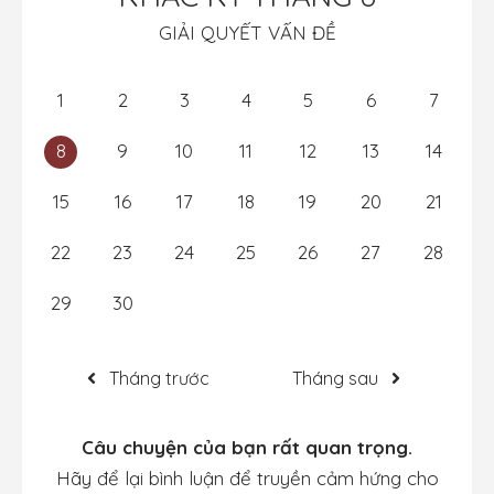
GIẢI QUYẾT VẤN ĐỀ
1
2
3
4
5
6
7
8
9
10
11
12
13
14
15
16
17
18
19
20
21
22
23
24
25
26
27
28
29
30
Tháng trước
Tháng sau
Câu chuyện của bạn rất quan trọng.
Hãy để lại bình luận để truyền cảm hứng cho