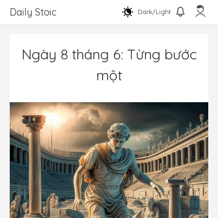
Chuyển
Daily Stoic
Dark/Light
đến
nội
Men
dung
Ngày 8 tháng 6: Từng bước
một