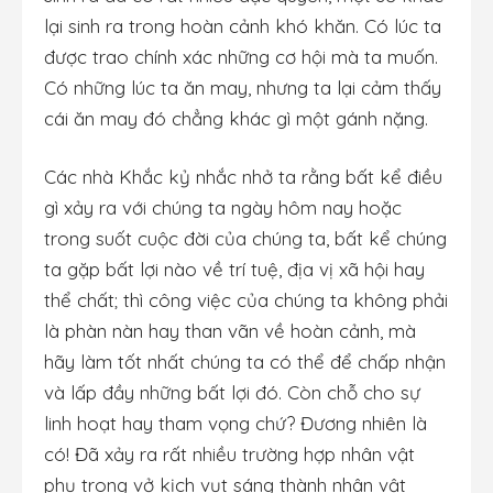
lại sinh ra trong hoàn cảnh khó khăn. Có lúc ta
được trao chính xác những cơ hội mà ta muốn.
Có những lúc ta ăn may, nhưng ta lại cảm thấy
cái ăn may đó chẳng khác gì một gánh nặng.
Các nhà Khắc kỷ nhắc nhở ta rằng bất kể điều
gì xảy ra với chúng ta ngày hôm nay hoặc
trong suốt cuộc đời của chúng ta, bất kể chúng
ta gặp bất lợi nào về trí tuệ, địa vị xã hội hay
thể chất; thì công việc của chúng ta không phải
là phàn nàn hay than vãn về hoàn cảnh, mà
hãy làm tốt nhất chúng ta có thể để chấp nhận
và lấp đầy những bất lợi đó. Còn chỗ cho sự
linh hoạt hay tham vọng chứ? Đương nhiên là
có! Đã xảy ra rất nhiều trường hợp nhân vật
phụ trong vở kịch vụt sáng thành nhân vật