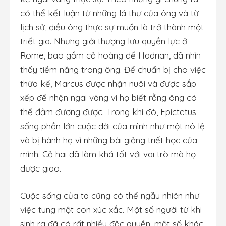
có thể kết luận từ những lá thư của ông và từ
lịch sử, điều ông thực sự muốn là trở thành một
triết gia. Nhưng giới thượng lưu quyền lực ở
Rome, bao gồm cả hoàng đế Hadrian, đã nhìn
thấy tiềm năng trong ông. Để chuẩn bị cho việc
thừa kế, Marcus được nhận nuôi và được sắp
xếp để nhận ngai vàng vì họ biết rằng ông có
thể đảm đương được. Trong khi đó, Epictetus
sống phần lớn cuộc đời của mình như một nô lệ
và bị hành hạ vì những bài giảng triết học của
mình. Cả hai đã làm khá tốt với vai trò mà họ
được giao.
Cuộc sống của ta cũng có thể ngẫu nhiên như
việc tung một con xúc xắc. Một số người từ khi
sinh ra đã có rất nhiều đặc quyền, một số khác