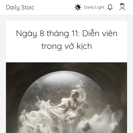
Chuyển
Daily Stoic
Dark/Light
đến
nội
Men
dung
Ngày 8 tháng 11: Diễn viên
trong vở kịch