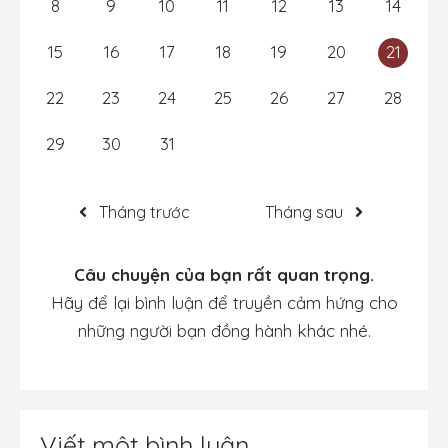
8
9
10
11
12
13
14
15
16
17
18
19
20
21
22
23
24
25
26
27
28
29
30
31
Tháng trước
Tháng sau
Câu chuyện của bạn rất quan trọng.
Hãy để lại bình luận để truyền cảm hứng cho
những người bạn đồng hành khác nhé.
Viết một bình luận