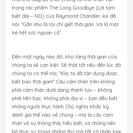
trong tác phẩm The Long Goodbye (Lời tạm
biệt dài – ND) của Raymond Chandler, kẻ đã
nói: “Gần như là tôi chỉ giết thời gian. Và là một
kẻ hết sức ngoan cố”.
Đến một ngày nào đó, kho tàng thời gian của
chúng ta sẽ cạn kiệt. Sẽ thật tốt nếu đến lúc đó
chúng ta có thể nói, “Kìa, ta đã tận dụng được
biết bao thời gian!” Câu cảm thán trên không
phải cảm thán dưới dạng thành tựu – không
phải tiền bạc, không phải địa vị – bạn đều biết
những người thực hành Chủ nghĩa Khắc kỷ
đánh giá thế nào về chúng – mà là câu cảm
thán về sự thông thái, hiểu biết, và những tiến
bộ thực sự trong những thứ mà tất cả nhân loại