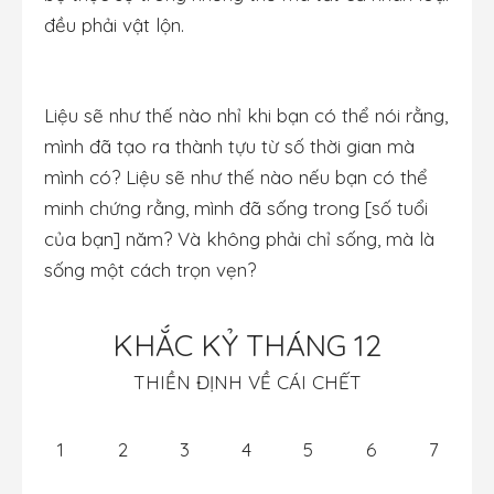
đều phải vật lộn.
Liệu sẽ như thế nào nhỉ khi bạn có thể nói rằng,
mình đã tạo ra thành tựu từ số thời gian mà
mình có? Liệu sẽ như thế nào nếu bạn có thể
minh chứng rằng, mình đã sống trong [số tuổi
của bạn] năm? Và không phải chỉ sống, mà là
sống một cách trọn vẹn?
KHẮC KỶ THÁNG 12
THIỀN ĐỊNH VỀ CÁI CHẾT
1
2
3
4
5
6
7