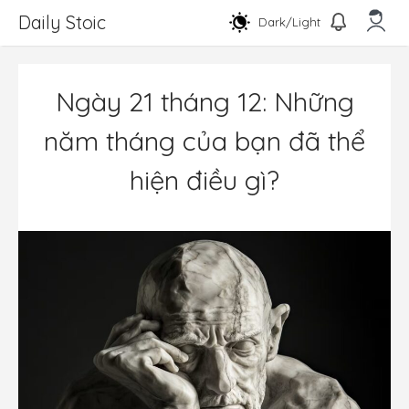
Chuyển
Daily Stoic
Dark/Light
đến
nội
Men
dung
Ngày 21 tháng 12: Những
năm tháng của bạn đã thể
hiện điều gì?