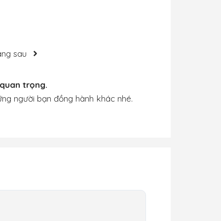
áng sau
quan trọng.
ững người bạn đồng hành khác nhé.