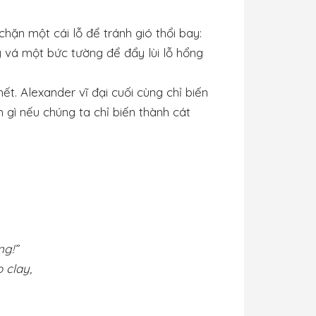
chặn một cái lỗ để tránh gió thổi bay:
hãy vá một bức tường để đẩy lùi lỗ hổng
ết. Alexander vĩ đại cuối cùng chỉ biến
h gì nếu chúng ta chỉ biến thành cát
ng!”
 clay,