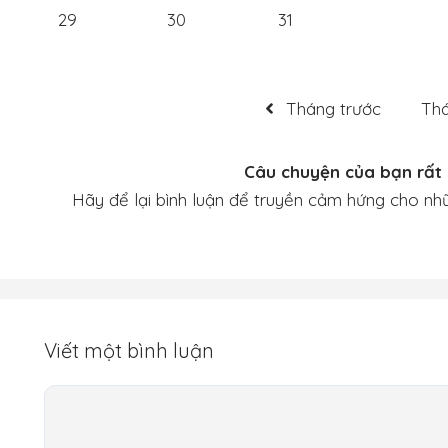
29
30
31
Tháng trước
Th
Câu chuyện của bạn rất 
Hãy để lại bình luận để truyền cảm hứng cho nh
Viết một bình luận
Bình
luận