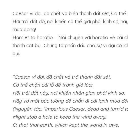
Caesar vĩ đại, đã chết và biến thành đất sét, Có thể 
Hỡi trái đất đó, nơi khiến cả thế giới phải kính sợ, 
mùa đông!
Hamlet to horatio – Nói chuyện với horatio về cái ch
thành cát bụi. Chúng ta phấn đấu cho sự vĩ đại có íc
bụi.
“Caesar vĩ đại, đã chết và trở thành đất sét,
Có thể chặn cái lỗ để tránh gió lùa;
Hỡi trái đất này, nơi khiến nhân gian phải kính sợ,
Hãy vá một bức tường để chắn đi cái lạnh mùa đô
(Nguyên tác: “Imperious Caesar, dead and turn’d to
Might stop a hole to keep the wind away:
O, that that earth, which kept the world in awe,