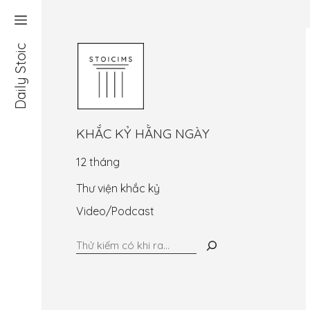
Chuyển
đến
nội
Daily Stoic
dung
KHẮC KỶ HẰNG NGÀY
12 tháng
Thư viện khắc kỷ
Video/Podcast
Tìm
kiếm