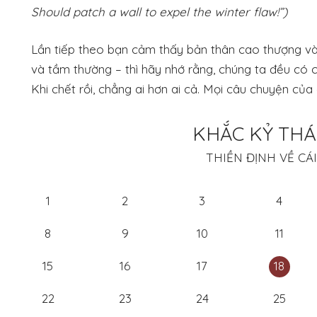
Should patch a wall to expel the winter flaw!”)
Lần tiếp theo bạn cảm thấy bản thân cao thượng và
và tầm thường – thì hãy nhớ rằng, chúng ta đều có c
Khi chết rồi, chẳng ai hơn ai cả. Mọi câu chuyện củ
KHẮC KỶ THÁ
THIỀN ĐỊNH VỀ CÁ
1
2
3
4
8
9
10
11
15
16
17
18
22
23
24
25