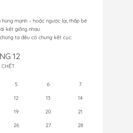
 hùng mạnh – hoặc ngược lại, thấp bé
ái kết giống nhau.
a chúng ta đều có chung kết cục.
NG 12
I CHẾT
5
6
7
12
13
14
19
20
21
26
27
28