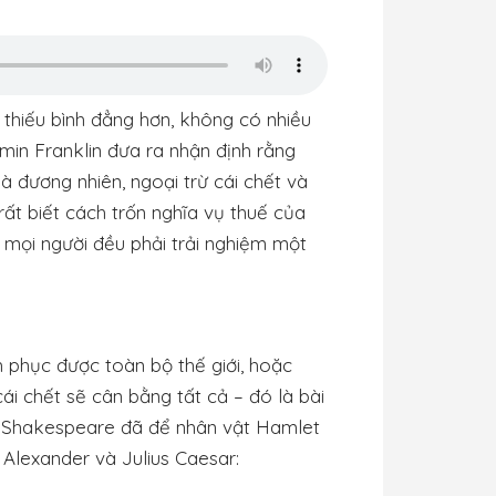
 thiếu bình đẳng hơn, không có nhiều
amin Franklin đưa ra nhận định rằng
là đương nhiên, ngoại trừ cái chết và
rất biết cách trốn nghĩa vụ thuế của
ả mọi người đều phải trải nghiệm một
h phục được toàn bộ thế giới, hoặc
cái chết sẽ cân bằng tất cả – đó là bài
, Shakespeare đã để nhân vật Hamlet
 Alexander và Julius Caesar: