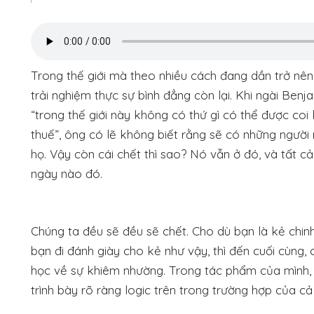
Trong thế giới mà theo nhiều cách đang dần trở nên
trải nghiệm thực sự bình đẳng còn lại. Khi ngài Benj
“trong thế giới này không có thứ gì có thể được coi 
thuế”, ông có lẽ không biết rằng sẽ có những người 
họ. Vậy còn cái chết thì sao? Nó vẫn ở đó, và tất c
ngày nào đó.
Chúng ta đều sẽ đều sẽ chết. Cho dù bạn là kẻ chin
bạn đi đánh giày cho kẻ như vậy, thì đến cuối cùng, 
học về sự khiêm nhường. Trong tác phẩm của mình
trình bày rõ ràng logic trên trong trường hợp của cả