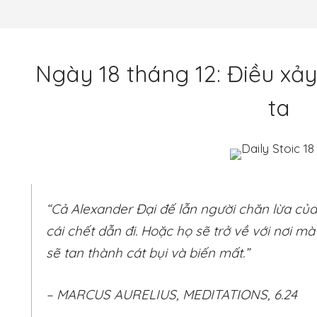
Ngày 18 tháng 12: Điều xảy
ta
“Cả Alexander Đại đế lẫn người chăn lừa củ
cái chết dẫn đi. Hoặc họ sẽ trở về với nơi m
sẽ tan thành cát bụi và biến mất.”
– MARCUS AURELIUS, MEDITATIONS, 6.24