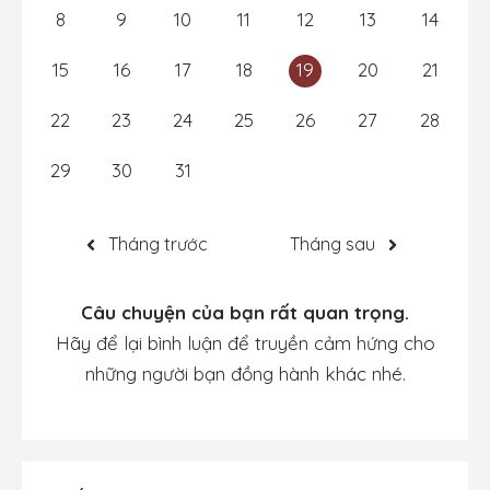
8
9
10
11
12
13
14
15
16
17
18
19
20
21
22
23
24
25
26
27
28
29
30
31
Tháng trước
Tháng sau
Câu chuyện của bạn rất quan trọng.
Hãy để lại bình luận để truyền cảm hứng cho
những người bạn đồng hành khác nhé.