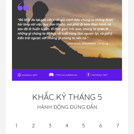
KHẮC KỶ THÁNG 5
HÀNH ĐỘNG ĐÚNG ĐẮN
1
2
3
4
5
6
7