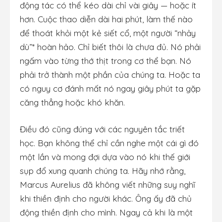
động tác có thể kéo dài chỉ vài giây — hoặc ít
hơn. Cuộc thao diễn dài hai phút, làm thế nào
để thoát khỏi một kẻ siết cổ, một người “nhảy
dù”* hoàn hảo. Chỉ biết thôi là chưa đủ. Nó phải
ngấm vào từng thớ thịt trong cơ thể bạn. Nó
phải trở thành một phần của chúng ta. Hoặc ta
có nguy cơ đánh mất nó ngay giây phút ta gặp
căng thẳng hoặc khó khăn.
Điều đó cũng đúng với các nguyên tắc triết
học. Bạn không thể chỉ cần nghe một cái gì đó
một lần và mong đợi dựa vào nó khi thế giới
sụp đổ xung quanh chúng ta. Hãy nhớ rằng,
Marcus Aurelius đã không viết những suy nghĩ
khi thiền định cho người khác. Ông ấy đã chủ
động thiền định cho mình. Ngay cả khi là một