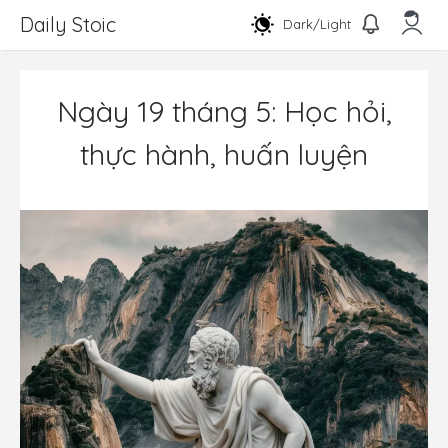
Chuyển
Daily Stoic
Dark/Light
đến
nội
Men
dung
Ngày 19 tháng 5: Học hỏi,
thực hành, huấn luyện