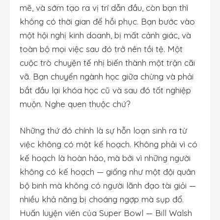
mẽ, và sớm tạo ra vị trí dẫn đầu, còn bạn thì
không có thời gian để hồi phục. Bạn bước vào
một hội nghị kinh doanh, bị mất cảnh giác, và
toàn bộ mọi việc sau đó trở nên tồi tệ. Một
cuộc trò chuyện tế nhị biến thành một trận cãi
vã. Bạn chuyển ngành học giữa chừng và phải
bắt đầu lại khóa học cũ và sau đó tốt nghiệp
muộn. Nghe quen thuộc chứ?
Những thứ đó chính là sự hỗn loạn sinh ra từ
việc không có một kế hoạch. Không phải vì có
kế hoạch là hoàn hảo, mà bởi vì những người
không có kế hoạch — giống như một đội quân
bộ binh mà không có người lãnh đạo tài giỏi —
nhiều khả năng bị choáng ngợp mà sụp đổ.
Huấn luyện viên của Super Bowl — Bill Walsh