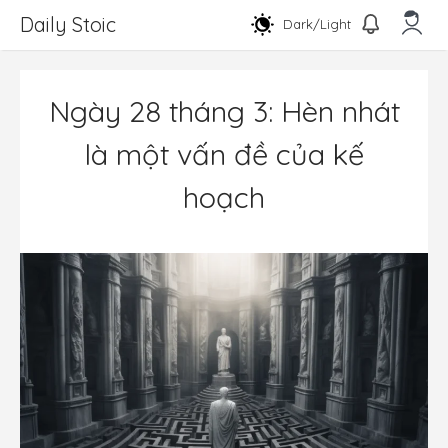
Chuyển
Daily Stoic
Dark/Light
đến
nội
Men
dung
Ngày 28 tháng 3: Hèn nhát
là một vấn đề của kế
hoạch