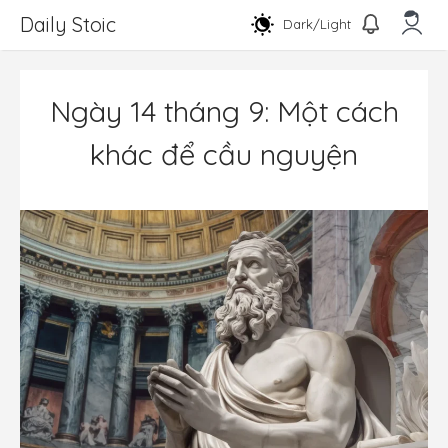
Chuyển
Daily Stoic
Dark/Light
đến
nội
Men
dung
Ngày 14 tháng 9: Một cách
khác để cầu nguyện