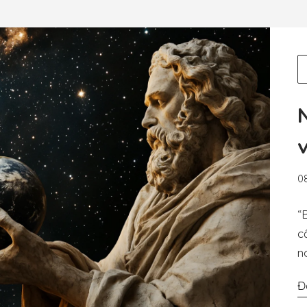
0
“
c
n
Đ