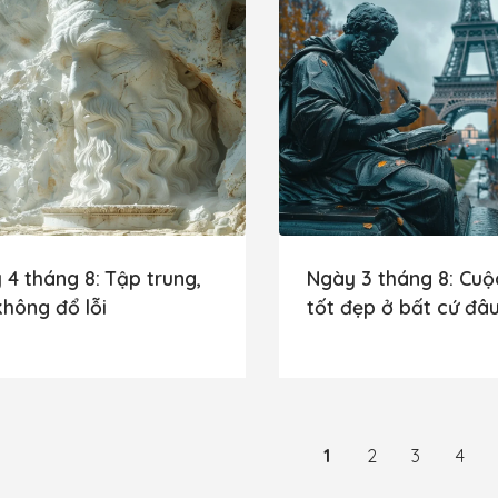
 4 tháng 8: Tập trung,
Ngày 3 tháng 8: Cuộ
không đổ lỗi
tốt đẹp ở bất cứ đâ
1
2
3
4