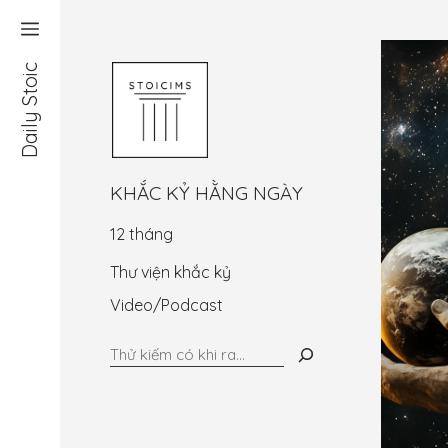
Chuyển
đến
nội
Daily Stoic
dung
KHẮC KỶ HẰNG NGÀY
12 tháng
Thư viện khắc kỷ
Video/Podcast
Tìm
kiếm