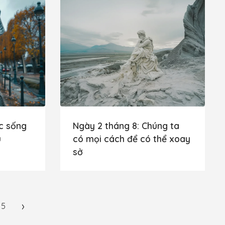
c sống
Ngày 2 tháng 8: Chúng ta
u
có mọi cách để có thể xoay
sở
›
5