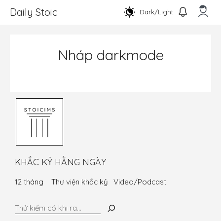
Chuyển
Daily Stoic
Dark/Light
đến
nội
Men
dung
Nháp darkmode
KHẮC KỶ HẰNG NGÀY
12 tháng
Thư viện khắc kỷ
Video/Podcast
Tìm